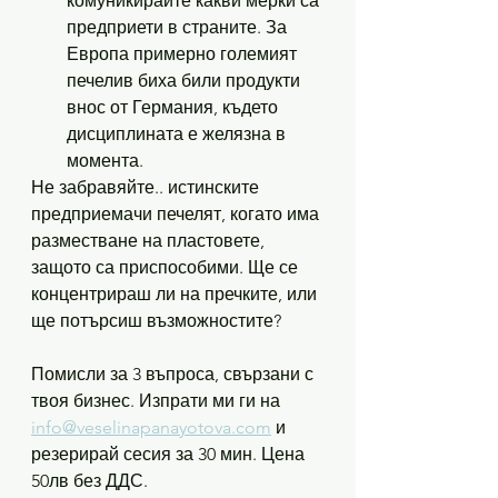
комуникирайте какви мерки са 
предприети в страните. За 
Европа примерно големият 
печелив биха били продукти 
внос от Германия, където 
дисциплината е желязна в 
момента.
Не забравяйте.. истинските 
предприемачи печелят, когато има 
разместване на пластовете, 
защото са приспособими. Ще се 
концентрираш ли на пречките, или 
ще потърсиш възможностите?
Помисли за 3 въпроса, свързани с 
твоя бизнес. Изпрати ми ги на 
info@veselinapanayotova.com
 и 
резерирай сесия за 30 мин. Цена 
50лв без ДДС.