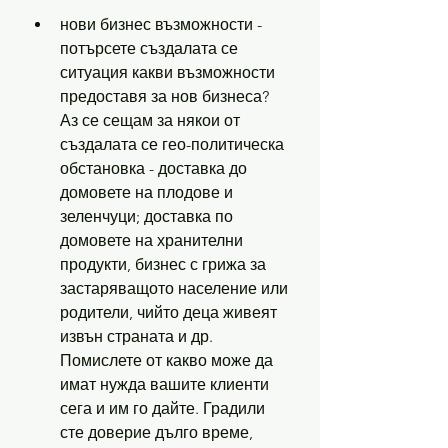
нови бизнес възможности - 
потърсете създалата се 
ситуация какви възможности 
предоставя за нов бизнеса? 
Аз се сещам за някои от 
създалата се гео-политическа 
обстановка - доставка до 
домовете на плодове и 
зеленчуци; доставка по 
домовете на хранителни 
продукти, бизнес с грижа за 
застаряващото население или 
родители, чийто деца живеят 
извън страната и др. 
Помислете от какво може да 
имат нужда вашите клиенти 
сега и им го дайте. Градили 
сте доверие дълго време, 