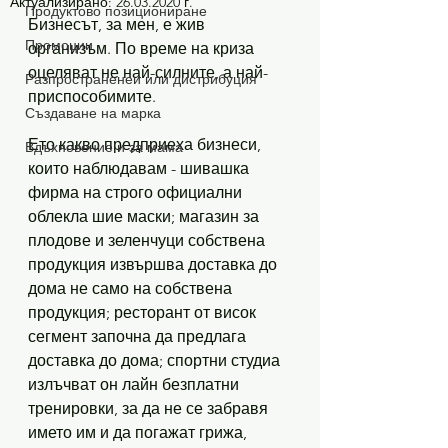
Актуализирано:
26.03.2020 г.
Продуктово позициониране
Бизнесът, за мен, е жив 
Промоции
организъм. По време на криза 
оцеляват не най-силните, а най-
Разпространенеи или дистрибуция
приспособимите. 
Създаване на марка
Ето какво предприеха бизнеси, 
Вдъхновение и за мама
които наблюдавам - шивашка 
фирма на строго официални 
облекла шие маски; магазин за 
плодове и зеленчуци собствена 
продукция извършва доставка до 
дома не само на собствена 
продукция; ресторант от висок 
сегмент започна да предлага 
доставка до дома; спортни студиа 
излъчват он лайн безплатни 
тренировки, за да не се забравя 
името им и да погажат грижа, 