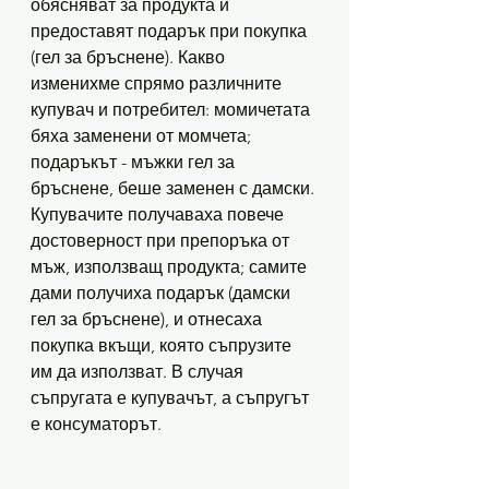
обясняват за продукта и 
предоставят подарък при покупка 
(гел за бръснене). Какво 
изменихме спрямо различните 
купувач и потребител: момичетата 
бяха заменени от момчета; 
подаръкът - мъжки гел за 
бръснене, беше заменен с дамски. 
Купувачите получаваха повече 
достоверност при препоръка от 
мъж, използващ продукта; самите 
дами получиха подарък (дамски 
гел за бръснене), и отнесаха 
покупка вкъщи, която съпрузите 
им да използват. В случая 
съпругата е купувачът, а съпругът 
е консуматорът. 