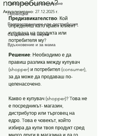
потребител?
Продуктово позициониране
Актуализирано:
27.12.2025 г.
Промоции
Предизвикателство
: Кой 
Разпространенеи или дистрибуция
определяш като краен клиент - 
купувача на продукта или 
Създаване на марка
потребителя му?
Вдъхновение и за мама
Решение
: Необходимо е да 
правиш разлика между купувач 
(shopper) и потребител (consumer), 
за да може да продаваш по-
целенасочено. 
Какво е купувач (shopper)? Tова не 
е посредникът- магазин, 
дистрибутор или търговец на 
едро. Tова е човекът, който 
избира да купи твоя продукт сред 
много други в магазина и да го 