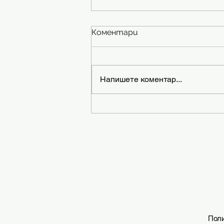
Коментари
Напишете коментар...
Финансовият скелет на
бизнеса: Как да
управляваме наемите,
заплатите и
оборудването без стрес
Поли