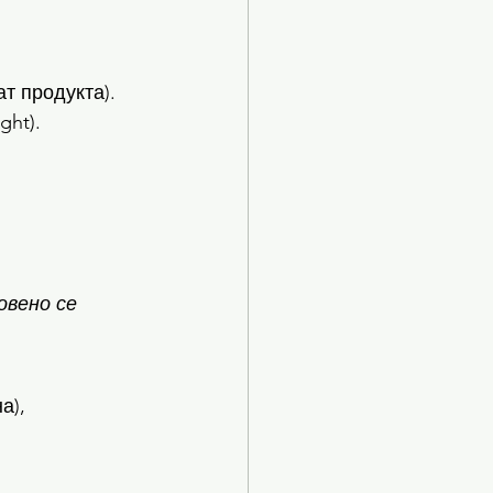
т продукта).
ght).
овено се 
а), 