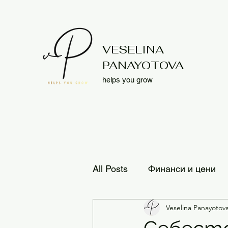
VESELINA
PANAYOTOVA
helps you grow
All Posts
Финанси и цени
Veselina Panayotov
Разпространенеи или дис