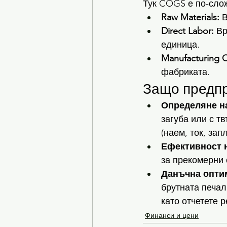
Тук COGS е по-слож
Raw Materials:
 
Direct Labor:
 В
единица.
Manufacturing 
фабриката.
Защо предп
Определяне на
загуба или с т
(наем, ток, запл
Ефективност н
за прекомерни 
Данъчна опти
брутната печал
като отчетете 
Финанси и цени