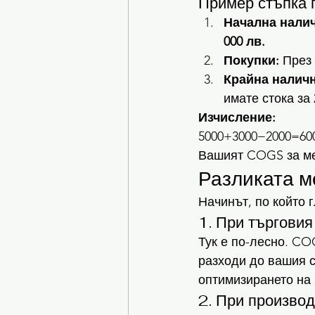
Пример стъпка п
Начална налич
000 лв.
Покупки:
 През
Крайна наличн
имате стока за 
Изчисление:
5000+3000−2000=600
Вашият COGS за ме
Разликата м
Начинът, по който 
1. При търговия
Тук е по-лесно. CO
разходи до вашия с
оптимизирането на 
2. При производ