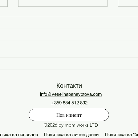
Как 
От визия към реалност:
Как да структурирате
годишното планиране на
Контакти
вашия бизнес
info@veselinapanayotova.com
+359 884 512 892
Нов клиент
©2026 by mom works LTD
тика за ползване
Политика за лични данни
Политика за "б