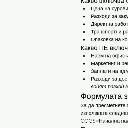
Какво включва
Цена на сурови
Разходи за зак
Директна работ
Транспортни раз
Опаковка на ко
Какво НЕ включ
Наем на офис 
Маркетинг и ре
Заплати на адм
Разходи за дос
водят разход з
Формулата 
За да пресметнете 
използвате следна
COGS=Начална нал