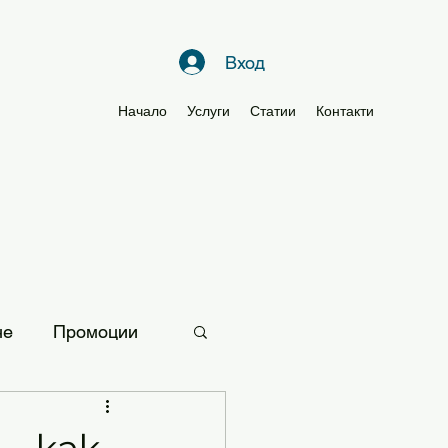
Вход
Начало
Услуги
Статии
Контакти
не
Промоции
и за мама