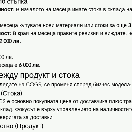
о стъпка:
ност:
 В началото на месеца имате стока в склада на
 месеца купувате нови материали или стоки за още 
3
ост:
 В края на месеца правите ревизия и виждате, ч
2 000 лв.
0 лв.
сеца е 
6 000 лв.
ежду продукт и стока
гледате на COGS, се променя според бизнес модела:
 (Стока)
GS е основно покупната цена от доставчика плюс тра
клад. Фокусът е върху управлението на наличностите
веригата за доставки.
ство (Продукт)