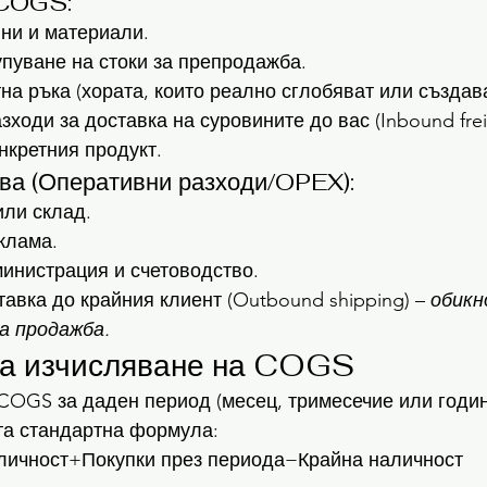
 COGS:
ни и материали.
упуване на стоки за препродажба.
на ръка (хората, които реално сглобяват или създава
ходи за доставка на суровините до вас (Inbound frei
нкретния продукт.
ва (Оперативни разходи/OPEX):
или склад.
клама.
инистрация и счетоводство.
тавка до крайния клиент (Outbound shipping) – 
обикн
а продажба.
за изчисляване на COGS
COGS за даден период (месец, тримесечие или годин
та стандартна формула:
ичност+Покупки през периода−Крайна наличност