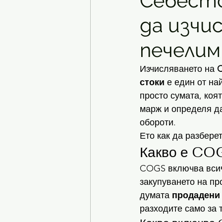
Себесто
да изчис
печелим
Изчисляването на 
C
стоки
 е един от н
просто сумата, коя
марж и определя да
обороти.
Ето как да разбере
Какво е CO
COGS включва всич
закупуването на пр
думата 
продадени
разходите само за т