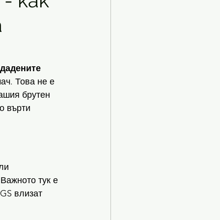
- как
а
дадените 
ч. Това не е 
ашия брутен 
о върти 
ли 
Важното тук е 
OGS влизат 