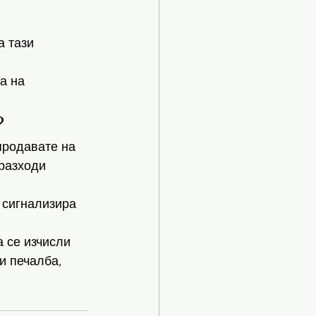
а тази 
а на 
?
продавате на 
разходи 
 сигнализира 
 се изчисли 
и печалба, 