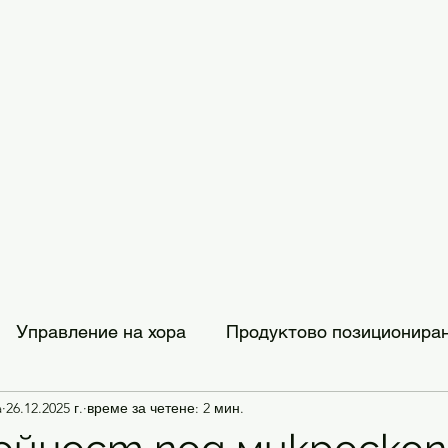
Управление на хора
Продуктово позиционира
a
26.12.2025 г.
време за четене: 2 мин.
трибуция
Създаване на марка
Вдъхновение 