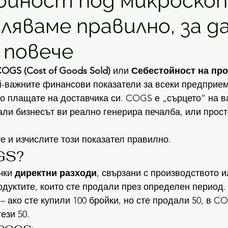
йност под микроскоп 
ляваме правилно, за д
 повече
OGS (Cost of Goods Sold)
 или 
Себестойност на про
ай-важните финансови показатели за всеки предприема
то плащате на доставчика си. COGS е „сърцето“ на в
ли бизнесът ви реално генерира печалба, или прост
те и изчислите този показател правилно.
GS?
ки 
директни разходи
, свързани с производството и
одуктите, които сте продали през определен период. 
 – ако сте купили 100 бройки, но сте продали 50, в C
ези 50.