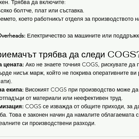
ен. Трябва да включите:
Всяко болтче, плат или съставка.
ремето, което работникът отделя за производството н
Overheads:
 Електричество за машините или поддръжк
риемачът трябва да следи COGS
 цената:
 Ако не знаете точния COGS, рискувате да 
върде нисък марж, който не покрива оперативните ви 
ати).
а екипа:
 Високият COGS при производство може да
отпадъци от материали или неефективен труд.
мизация:
 COGS се изважда от общите приходи, за да
ба. Това е законен начин да намалите облагаемата с
реалните си производствени разходи.