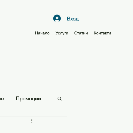
Вход
Начало
Услуги
Статии
Контакти
не
Промоции
и за мама