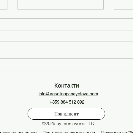
6-те P-та
Цен
пре
Контакти
info@veselinapanayotova.com
+359 884 512 892
Нов клиент
©2026 by mom works LTD
тика за ползване
Политика за лични данни
Политика за "б