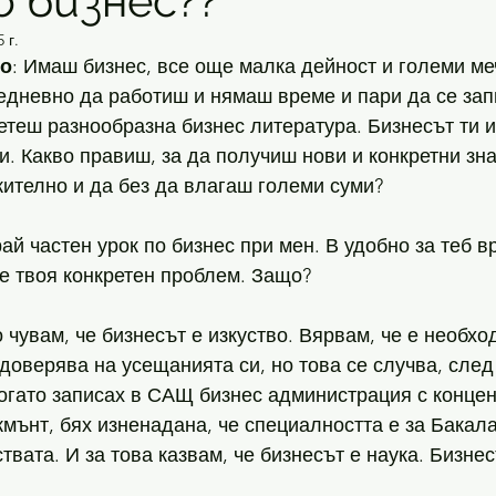
о бизнес??
 г.
во
: Имаш бизнес, все още малка дейност и големи меч
дневно да работиш и нямаш време и пари да се зап
четеш разнообразна бизнес литература. Бизнесът ти и
ти. Какво правиш, за да получиш нови и конкретни зна
ително и да без да влагаш големи суми?
рай частен урок по бизнес при мен. В удобно за теб в
е твоя конкретен проблем. Защо?
 чувам, че бизнесът е изкуство. Вярвам, че е необхо
 доверява на усещанията си, но това се случва, след
огато записах в САЩ бизнес администрация с концен
мънт, бях изненадана, че специалността е за Бакала
ствата. И за това казвам, че бизнесът е наука. Бизнес