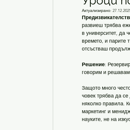
Уроци п
Актуализирано:
27.12.2025
Предизвикателст
развиеш трябва еже
в университет, да 
времето, и парите 
отсъстваш продълж
Решение
: Резерви
говорим и решавам
Защото много често
човек трябва да се
няколко правила. К
маркетинг и менидж
науките, не на изку