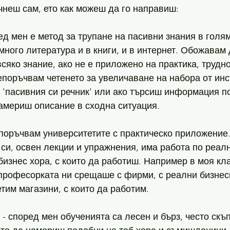
неш сам, ето как можеш да го направиш:
ред мен е метод за трупане на пасивни знания в голя
ного литература и в книги, и в интернет. Обожавам д
всяко знание, ако не е приложено на практика, трудн
епоръчвам четенето за увеличаване на набора от инс
 'пасивния си речник' или ако търсиш информация по
намериш описание в сходна ситуация. 
епоръчвам университетите с практическо приложение.
 си, освен лекции и упражнения, има работа по реалн
изнес хора, с които да работиш. Например в моя клас
професорката ни срещаше с фирми, с реални бизнес
тим магазини, с които да работим.
 - според мен обученията са лесен и бърз, често скъп