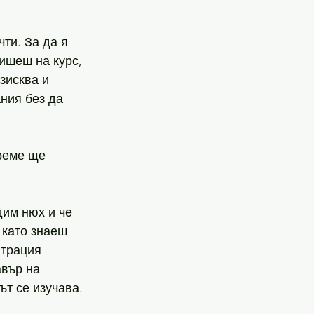
ти. За да я 
ишеш на курс, 
зисква и 
ния без да 
реме ще 
дим нюх и че 
 като знаеш 
трация 
вър на 
ът се изучава. 