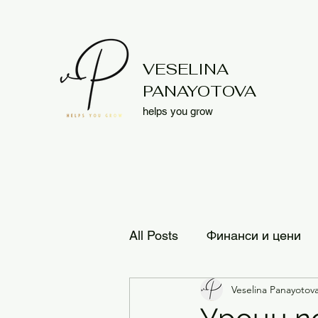
VESELINA
PANAYOTOVA
helps you grow
All Posts
Финанси и цени
Veselina Panayotov
Разпространенеи или дис