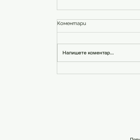
Коментари
Напишете коментар...
Как да работим от
вкъщи ефективно с
деца?
Поли