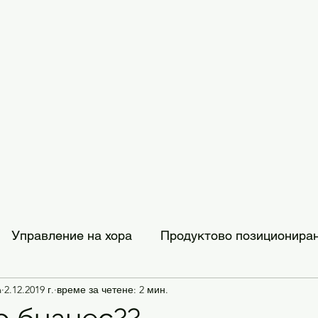
Управление на хора
Продуктово позиционира
a
2.12.2019 г.
време за четене: 2 мин.
трибуция
Създаване на марка
Вдъхновение 