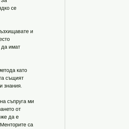
 За 
дко се 
 възхищавате и 
есто 
 да имат 
метода като 
та същият 
и знания. 
 на съпруга ми 
ането от 
же да е 
Менторите са 