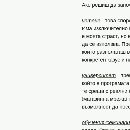
Ако решиш да започ
четене
 - това спо
Има изключително м
е моята страст, но 
да се използва. Пр
които разполагаш в
конкретен казус и 
университет
 - пр
който в програмата
те среща с реални б
(магазинна мрежа) 
възможност да посе
обучения/семинари