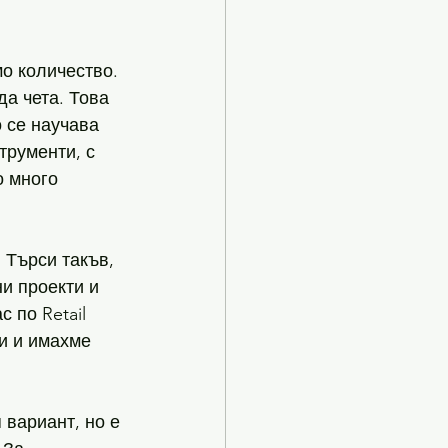
мо количество. 
а чета. Това 
о се научава 
трументи, с 
 много 
 Търси такъв, 
и проекти и 
 по Retail 
и и имахме 
 вариант, но е 