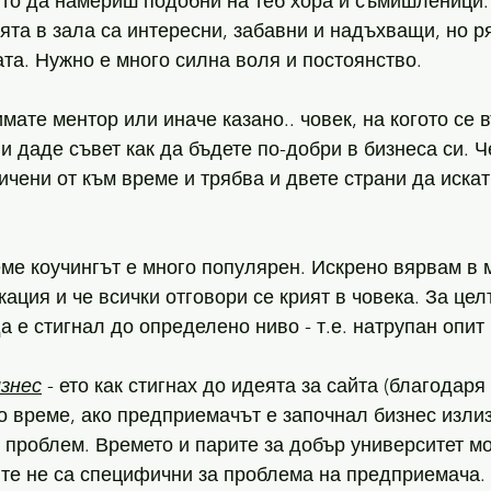
ято да намериш подобни на теб хора и съмишленици.
та в зала са интересни, забавни и надъхващи, но ря
ата. Нужно е много силна воля и постоянство. 
 имате ментор или иначе казано.. човек, на когото се
и даде съвет как да бъдете по-добри в бизнеса си. Ч
ичени от към време и трябва и двете страни да искат
еме коучингът е много популярен. Искрено вярвам в 
кация и че всички отговори се крият в човека. За цел
а е стигнал до определено ниво - т.е. натрупан опит 
изнес
 - ето как стигнах до идеята за сайта (благодаря
но време, ако предприемачът е започнал бизнес излиз
 проблем. Времето и парите за добър университет мо
те не са специфични за проблема на предприемача. 