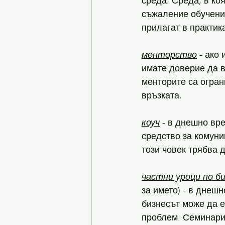
среда. Среда, в ко
съжаление обучения
прилагат в практик
менторство
 - ако
имате доверие да в
менторите са огран
връзката. 
коуч
 - в днешно вр
средство за комуни
този човек трябва д
частни уроци по б
за името) - в днеш
бизнесът може да е
проблем. Семинари