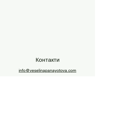
Контакти
info@veselinapanayotova.com
+359 884 512 892
Нов клиент
©2026 by mom works LTD
Политика за ползване