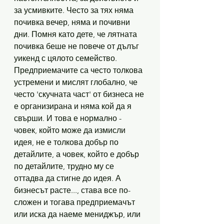
за усмивките. Често за тях няма 
почивка вечер, няма и почивни 
дни. Помня като дете, че лятната 
почивка беше не повече от дълъг 
уикенд с цялото семейство. 
Предприемачите са често толкова 
устремени и мислят глобално, че 
често 'скучната част' от бизнеса не 
е организирана и няма кой да я 
свърши. И това е нормално - 
човек, който може да измисли 
идея, не е толкова добър по 
детайлите, а човек, който е добър 
по детайлите, трудно му се 
оттадва да стигне до идея. А 
бизнесът расте..., става все по-
сложен и тогава предприемачът 
или иска да наеме мениджър, или 