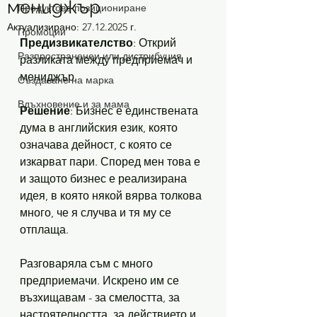
мениджър
Продуктово позициониране
Актуализирано:
27.12.2025 г.
Промоции
Предизвикателство
: Открий 
Разпространенеи или дистрибуция
разликата между предприемач и 
мениджър.
Създаване на марка
Вдъхновение и за мама
Решение
: Бизнес е единствената 
дума в английския език, която 
означава дейност, с която се 
изкарват пари. Според мен това е 
и защото бизнес е реализирана 
идея, в която някой вярва толкова 
много, че я случва и тя му се 
отплаща. 
Разговаряла съм с много 
предприемачи. Искрено им се 
възхищавам - за смелостта, за 
настоятелността, за действието и 