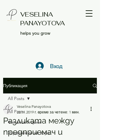
VESELINA
PANAYOTOVA
helps you grow
Вход
Публикация
All Posts
Veselina Panayotova
All Posts
22.11.2019 г.
време за четене: 1 мин.
Разликата между
Финанси и цени
предприемач и
Управление на хора