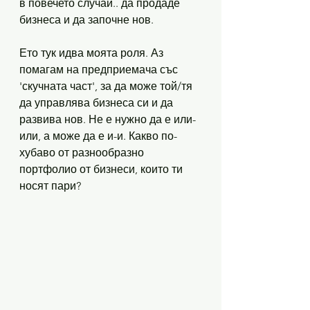
в повечето случаи.. да продаде 
бизнеса и да започне нов. 
Ето тук идва моята роля. Аз 
помагам на предприемача със 
'скучната част', за да може той/тя 
да управлява бизнеса си и да 
развива нов. Не е нужно да е или-
или, а може да е и-и. Какво по-
хубаво от разнообразно 
портфолио от бизнеси, които ти 
носят пари? 